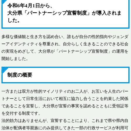
令和6年4月1日から、
大分県「パートナーシップ宣誓制度」が導入されま
した。
多様な価値観と生き方を認め合い、誰もが自分の性的指向やジェンダ
ーアイデンティティを尊重され、自分らしく生きることのできる社会
の実現をめざして、大分県が「パートナーシップ宣誓制度」の運用を
開始しました。
制度の概要
一方または双方が性的マイノリティのお二人が、お互いを人生のパー
トナーとして日常生活において相互に協力し合うことを約束した関係
であることを宣誓し、大分県が宣誓の事実を認めるとともに受領証等
を交付する制度です。
法的効力はありませんが、宣誓することにより、これまで県や県内自
治体が配偶者等親族にのみ提供してきた一部の行政サービスが利用可