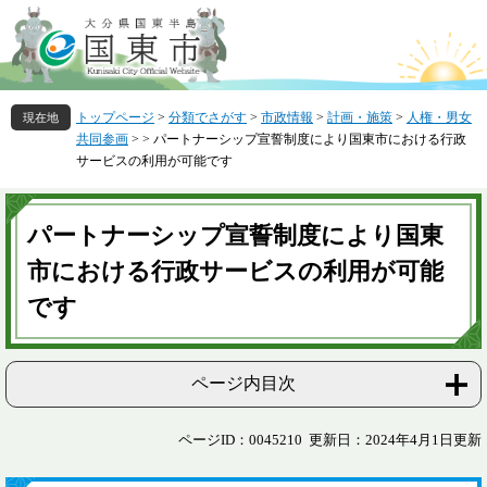
ペ
メ
ー
ニ
ジ
ュ
の
ー
先
を
トップページ
>
分類でさがす
>
市政情報
>
計画・施策
>
人権・男女
頭
飛
共同参画
>
>
パートナーシップ宣誓制度により国東市における行政
で
ば
サービスの利用が可能です
す
し
。
て
本
本
文
パートナーシップ宣誓制度により国東
文
へ
市における行政サービスの利用が可能
です
ページ内目次
ページID：0045210
更新日：2024年4月1日更新