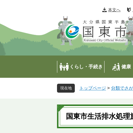
ペ
メ
ー
ニ
本文へ
ジ
ュ
の
ー
先
を
頭
飛
で
ば
す
し
。
て
本
くらし・手続き
健康
文
へ
トップページ
>
分類でさ
本
文
国東市生活排水処理