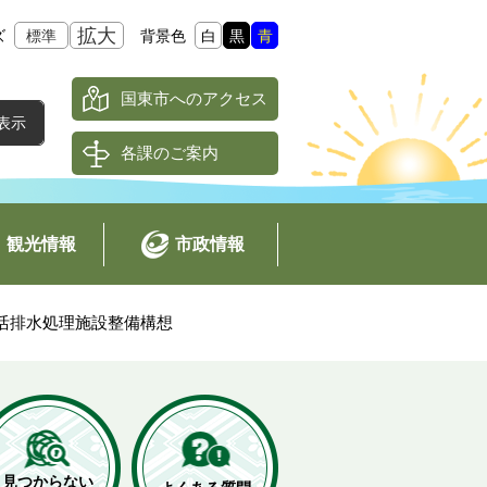
拡大
ズ
標準
背景色
白
黒
青
国東市へのアクセス
各課のご案内
観光情報
市政情報
活排水処理施設整備構想
見つからない