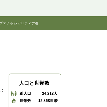
ブアクセシビリティ方針
人口と世帯数
く）
総人口
24,213人
世帯数
12,868世帯