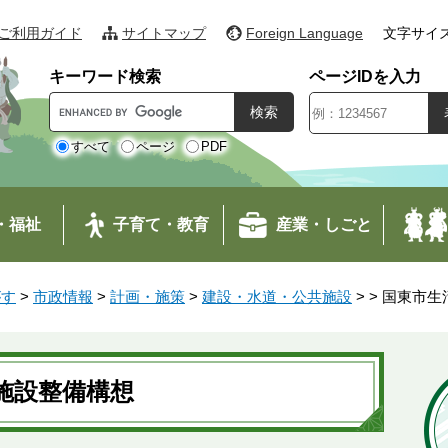
ご利用ガイド
サイトマップ
Foreign Language
文字サイ
キーワード検索
ページIDを入力
G
o
o
すべて
ページ
PDF
g
l
e
・福祉
子育て・教育
産業・しごと
カ
ス
タ
がす
>
市政情報
>
計画・施策
>
建設・水道・公共施設
>
>
国東市生
ム
検
索
施設整備構想