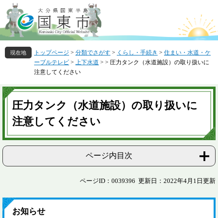
ペ
メ
ー
ニ
ジ
ュ
の
ー
先
を
トップページ
>
分類でさがす
>
くらし・手続き
>
住まい・水道・ケ
頭
飛
ーブルテレビ
>
上下水道
>
>
圧力タンク（水道施設）の取り扱いに
で
ば
注意してください
す
し
。
て
本
本
文
圧力タンク（水道施設）の取り扱いに
文
へ
注意してください
ページ内目次
ページID：0039396
更新日：2022年4月1日更新
お知らせ