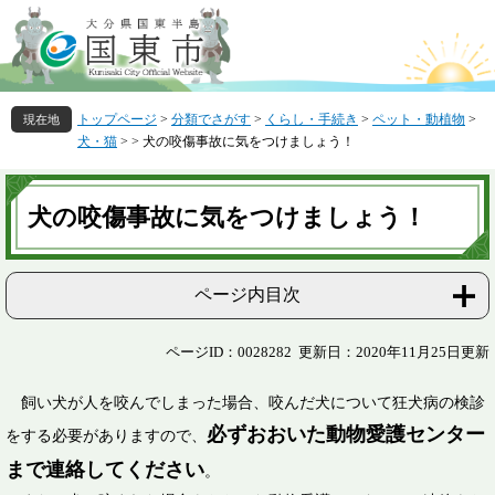
ペ
メ
ー
ニ
ジ
ュ
の
ー
先
を
トップページ
>
分類でさがす
>
くらし・手続き
>
ペット・動植物
>
頭
飛
犬・猫
>
>
犬の咬傷事故に気をつけましょう！
で
ば
す
し
本
。
て
文
犬の咬傷事故に気をつけましょう！
本
文
へ
ページ内目次
ページID：0028282
更新日：2020年11月25日更新
飼い犬が人を咬んでしまった場合、咬んだ犬について狂犬病の検診
必ずおおいた動物愛護センター
をする必要がありますので、
まで連絡してください
。