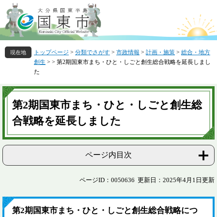
ペ
メ
ー
ニ
ジ
ュ
の
ー
先
を
トップページ
>
分類でさがす
>
市政情報
>
計画・施策
>
総合・地方
頭
飛
創生
>
>
第2期国東市まち・ひと・しごと創生総合戦略を延長しまし
で
ば
た
す
し
。
て
本
本
文
第2期国東市まち・ひと・しごと創生総
文
へ
合戦略を延長しました
ページ内目次
ページID：0050636
更新日：2025年4月1日更新
第2期国東市まち・ひと・しごと創生総合戦略につ