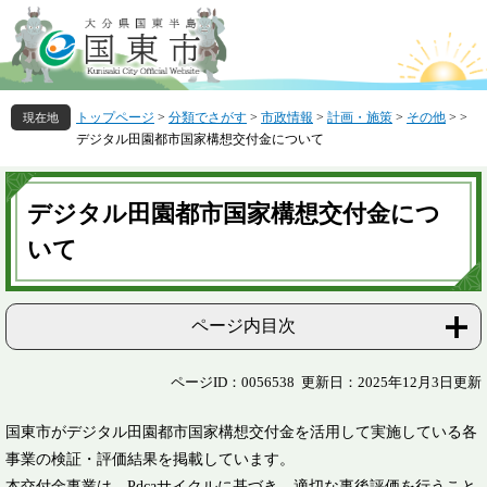
ペ
メ
ー
ニ
ジ
ュ
の
ー
先
を
トップページ
>
分類でさがす
>
市政情報
>
計画・施策
>
その他
>
>
頭
飛
デジタル田園都市国家構想交付金について
で
ば
す
し
本
。
て
文
デジタル田園都市国家構想交付金につ
本
文
いて
へ
ページ内目次
ページID：0056538
更新日：2025年12月3日更新
国東市がデジタル田園都市国家構想交付金を活用して実施している各
事業の検証・評価結果を掲載しています。
本交付金事業は、Pdcaサイクルに基づき、適切な事後評価を行うこと