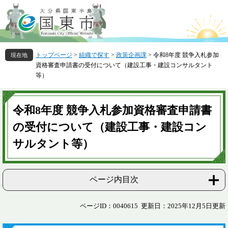
ペ
メ
ー
ニ
ジ
ュ
の
ー
先
を
トップページ
>
組織で探す
>
政策企画課
>
令和8年度 競争入札参加
頭
飛
資格審査申請書の受付について（建設工事・建設コンサルタント
で
ば
等）
す
し
。
て
本
本
文
令和8年度 競争入札参加資格審査申請書
文
へ
の受付について（建設工事・建設コン
サルタント等）
ページ内目次
ページID：0040615
更新日：2025年12月5日更新