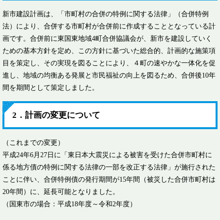
新市建設計画は、「市町村の合併の特例に関する法律」（合併特例
法）により、合併する市町村が合併前に作成することとなっている計
画です。合併前に東国東地域4町合併協議会が、新市を建設していく
ための基本方針を定め、この方針に基づいた総合的、計画的な施策項
目を策定し、その実現を図ることにより、４町の速やかな一体化を促
進し、地域の均衡ある発展と市民福祉の向上を図るため、合併後10年
間を期間として策定しました。
2．計画の変更について
（これまでの変更）
平成24年6月27日に「東日本大震災による被害を受けた合併市町村に
係る地方債の特例に関する法律の一部を改正する法律」が施行された
ことに伴い、合併特例債の発行期間が15年間（被災した合併市町村は
20年間）に、延長可能となりました。
（国東市の場合：平成18年度～令和2年度）