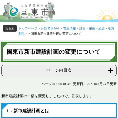
ペ
メ
ー
ニ
ジ
ュ
の
ー
先
を
トップページ
>
分類でさがす
>
市政情報
>
計画・施策
>
総合・地方
頭
飛
創生
>
>
国東市新市建設計画の変更について
で
ば
す
し
本
。
て
文
国東市新市建設計画の変更について
本
文
へ
ページ内目次
ページID：0030349
更新日：2021年3月24日更新
新市建設計画の一部を変更しましたので、公表します。
1．新市建設計画とは