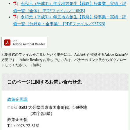
令和元（平成31）年度地方創生【戦略】枠事業：実績・評
価一覧（全体） [PDFファイル／110KB]
令和元（平成31）年度地方創生【戦略】枠事業：実績・評
価一覧（分野別：全事業） [PDFファイル／937KB]
PDF形式のファイルをご覧いただく場合には、Adobe社が提供するAdobe Readerが
必要です。
Adobe Readerをお持ちでない方は、バナーのリンク先からダウンロー
ドしてください。（無料）
このページに関するお問い合わせ先
政策企画課
〒873-0503
大分県国東市国東町鶴川149番地
（本庁舎3階）
政策企画係
Tel：0978-72-5161