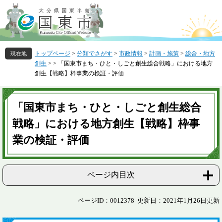
ペ
メ
ー
ニ
ジ
ュ
の
ー
先
を
トップページ
>
分類でさがす
>
市政情報
>
計画・施策
>
総合・地方
頭
飛
創生
>
>
「国東市まち・ひと・しごと創生総合戦略」における地方
で
ば
創生【戦略】枠事業の検証・評価
す
し
。
て
本
本
文
「国東市まち・ひと・しごと創生総合
文
へ
戦略」における地方創生【戦略】枠事
業の検証・評価
ページ内目次
ページID：0012378
更新日：2021年1月26日更新