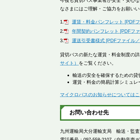
今後も貸切バス事業者が安全・安心な
なさまにはご理解・ご協力をお願いい
1.
運賃・料金パンフレット [PDFファ
2.
年間契約パンフレット [PDFファイ
3.
運送引受書様式 [PDFファイル／1
貸切バスの新たな運賃・料金制度の詳
サイト）
をご覧ください。
輸送の安全を確保するための貸
運賃・料金の簡易計算シミュレ
マイクロバスのお知らせについてはこ
お問い合わせ先
九州運輸局大分運輸支局 輸送・監査
電話番号：097-558-2107（自動音