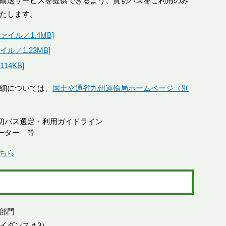
輸送サービスを提供できるよう、貸切バスをご利用のみ
たします。
イル／1.4MB]
ル／1.23MB]
14KB]
細については、
国土交通省九州運輸局ホームページ（別
切バス選定・利用ガイドライン
ーター 等
ちら
部門
声ガイダンス＃3）