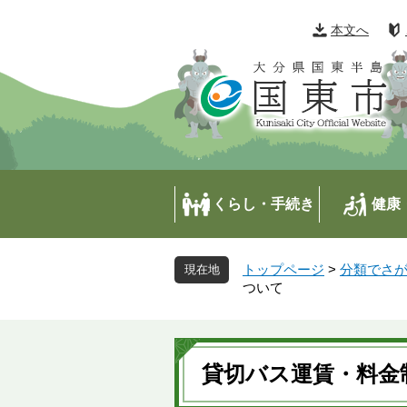
ペ
メ
ー
ニ
本文へ
ジ
ュ
の
ー
先
を
頭
飛
で
ば
す
し
。
て
本
くらし・手続き
健康
文
へ
トップページ
>
分類でさ
ついて
本
文
貸切バス運賃・料金