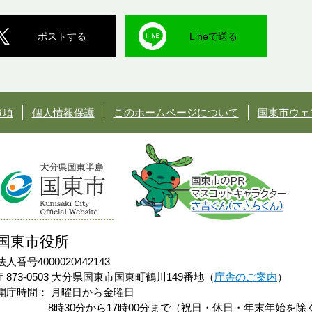
ポストする
Lineで送る
事項
個人情報保護
このホームページについて
国東市ウェ
国東市役所
法人番号4000020442143
〒873-0503 大分県国東市国東町鶴川149番地（
庁舎のご案内
）
開庁時間：
月曜日から金曜日
8時30分から17時00分まで（祝日・休日・年末年始を除