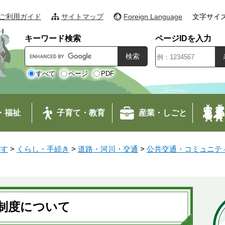
ご利用ガイド
サイトマップ
Foreign Language
文字サイ
キーワード検索
ページIDを入力
G
o
o
すべて
ページ
PDF
g
l
e
・福祉
子育て・教育
産業・しごと
カ
ス
タ
がす
>
くらし・手続き
>
道路・河川・交通
>
公共交通・コミュニテ
ム
検
索
制度について