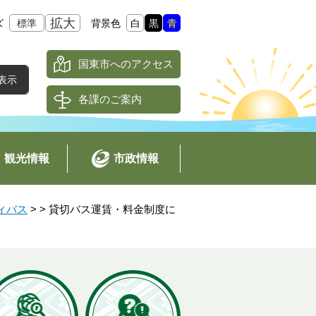
拡大
ズ
標準
背景色
白
黒
青
国東市へのアクセス
各課のご案内
観光情報
市政情報
ィバス
>
>
貸切バス運賃・料金制度に