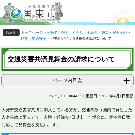
ペ
メ
ー
ニ
ジ
ュ
の
ー
先
を
トップページ
>
分類でさがす
>
くらし・手続き
>
防災・安全安心
>
頭
飛
防犯・交通安全
>
>
交通災害共済見舞金の請求について
で
ば
す
し
本
。
て
文
交通災害共済見舞金の請求について
本
文
へ
ページ内目次
ページID：0044550
更新日：2026年4月1日更新
大分県交通災害共済に加入している方が、交通事故（国内で発生した
人身事故に限る）で、入院・通院を7日以上した場合に、実治療日数
に応じて見舞金を支払います。