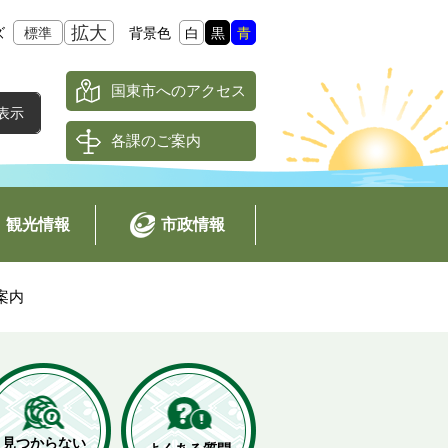
拡大
ズ
標準
背景色
白
黒
青
国東市へのアクセス
各課のご案内
観光情報
市政情報
案内
見つからない