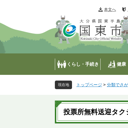
ペ
メ
ー
ニ
本文へ
ジ
ュ
の
ー
先
を
頭
飛
で
ば
す
し
。
て
本
くらし・手続き
健康
文
へ
トップページ
>
分類でさ
本
文
投票所無料送迎タク