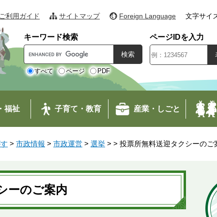
ご利用ガイド
サイトマップ
Foreign Language
文字サイ
キーワード検索
ページIDを入力
G
o
o
すべて
ページ
PDF
g
l
e
・福祉
子育て・教育
産業・しごと
カ
ス
タ
がす
>
市政情報
>
市政運営
>
選挙
>
>
投票所無料送迎タクシーのご
ム
検
索
シーのご案内