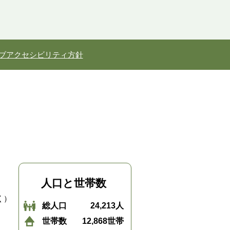
ブアクセシビリティ方針
人口と世帯数
く）
総人口
24,213人
世帯数
12,868世帯