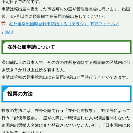
予定日までの間です。
申請は転出届を提出した市区町村の選挙管理委員会に行います。出国
後、4か月以内に領事館で在留届の提出をしてください。
在外選挙出国時登録申請始まる（チラシ） [PDFファイル／
2.8MB]
在外公館申請について
満18歳以上の日本人で、その方の住所を管轄する領事館の区域内に引
き続き３か月以上住所を有する人。
申請は管轄の領事館窓口に在留届の提出と同時行うことができます。
投票の方法
投票の方法には、在外公館で行う「在外公館投票」、郵便等によって
行う「郵便等投票」、選挙の際に一時帰国した人や帰国後間もないた
め国内の選挙人名簿にまだ登録されていない人が行う「日本国内にお
ける投票」があります。