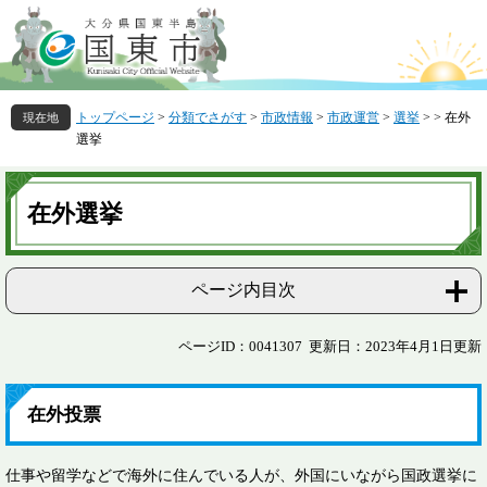
ペ
メ
ー
ニ
ジ
ュ
の
ー
先
を
トップページ
>
分類でさがす
>
市政情報
>
市政運営
>
選挙
>
>
在外
頭
飛
選挙
で
ば
す
し
本
。
て
文
在外選挙
本
文
へ
ページ内目次
ページID：0041307
更新日：2023年4月1日更新
在外投票
仕事や留学などで海外に住んでいる人が、外国にいながら国政選挙に