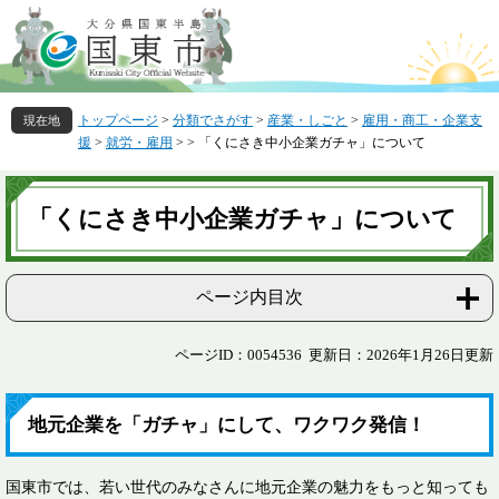
ペ
メ
ー
ニ
ジ
ュ
の
ー
先
を
トップページ
>
分類でさがす
>
産業・しごと
>
雇用・商工・企業支
頭
飛
援
>
就労・雇用
>
>
「くにさき中小企業ガチャ」について
で
ば
す
し
本
。
て
文
「くにさき中小企業ガチャ」について
本
文
へ
ページ内目次
ページID：0054536
更新日：2026年1月26日更新
地元企業を「ガチャ」にして、ワクワク発信！
国東市では、若い世代のみなさんに地元企業の魅力をもっと知っても