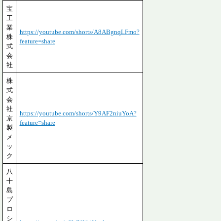
宝
工
業
https://youtube.com/shorts/A8ABgnqLFmo?
株
feature=share
式
会
社
株
式
会
社
https://youtube.com/shorts/Y9AF2niuYoA?
京
feature=share
製
メ
ッ
ク
八
十
島
プ
ロ
シ