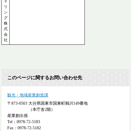
ャ
リ
ン
グ
株
式
会
社
このページに関するお問い合わせ先
観光・地域産業創造課
〒873-0503
大分県国東市国東町鶴川149番地
（本庁舎2階）
産業創出係
Tel：0978-72-5183
Fax：0978-72-5182