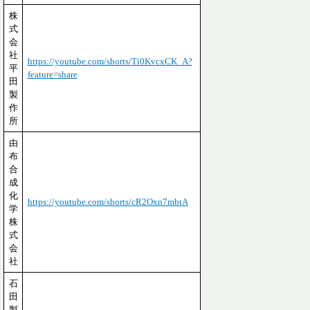
株
式
会
社
https://youtube.com/shorts/Ti0KvcxCK_A?
平
feature=share
田
製
作
所
由
布
合
成
化
https://youtube.com/shorts/cR2Oxn7mbtA
学
株
式
会
社
石
田
製