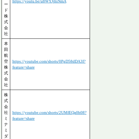
https://youtu.be/u8WYJjhiNmA
ー
ド
株
式
会
社
本
田
航
空
https://youtube.com/shorts/0PgD58dDA3I?
株
feature=share
式
会
社
株
式
会
社
https://youtube.com/shorts/2UMfEQa0h08?
ミ
feature=share
ナ
ミ
ダ