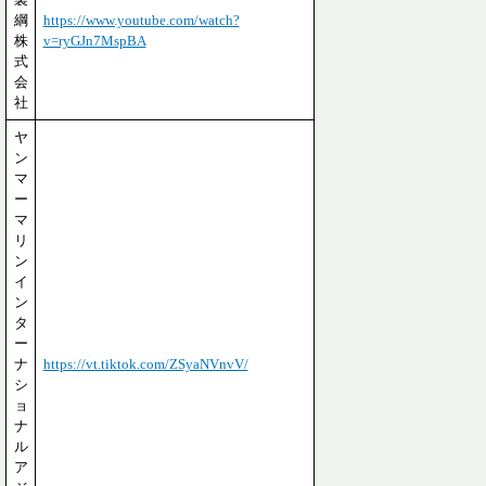
綱
https://www.youtube.com/watch?
株
v=ryGJn7MspBA
式
会
社
ヤ
ン
マ
ー
マ
リ
ン
イ
ン
タ
ー
ナ
https://vt.tiktok.com/ZSyaNVnvV/
シ
ョ
ナ
ル
ア