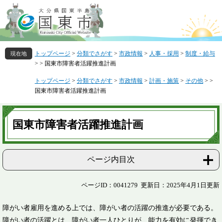
ペ
メ
ー
ニ
ジ
ュ
の
ー
先
を
トップページ
>
分類でさがす
>
市政情報
>
人事・採用
>
制度・給与
頭
飛
>
>
国東市障害者活躍推進計画
で
ば
す
し
トップページ
>
分類でさがす
>
市政情報
>
計画・施策
>
その他
>
>
。
て
国東市障害者活躍推進計画
本
文
本
へ
文
国東市障害者活躍推進計画
ページ内目次
ページID：0041279
更新日：2025年4月1日更新
障がい者雇用を進める上では、障がい者の活躍の推進が必要である。
障がい者の活躍とは、障がい者一人ひとりが、能力を有効に発揮でき