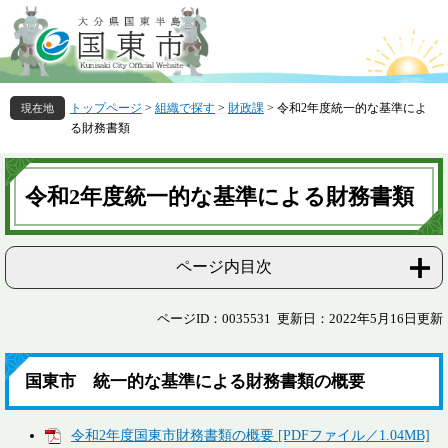
ペ
メ
ー
ニ
ジ
ュ
の
ー
先
を
トップページ
>
組織で探す
>
財政課
>
令和2年度統一的な基準によ
頭
飛
る財務書類
で
ば
す
し
本
。
て
文
令和2年度統一的な基準による財務書類
本
文
へ
ページ内目次
ページID：0035531
更新日：2022年5月16日更新
国東市 統一的な基準による財務書類の概要
令和2年度国東市財務書類の概要 [PDFファイル／1.04MB]