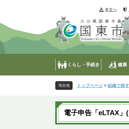
ペ
メ
ー
ニ
本文へ
ジ
ュ
の
ー
先
を
頭
飛
で
ば
す
し
。
て
本
くらし・手続き
健康
文
へ
トップページ
>
組織で探
本
文
電子申告「eLTAX」