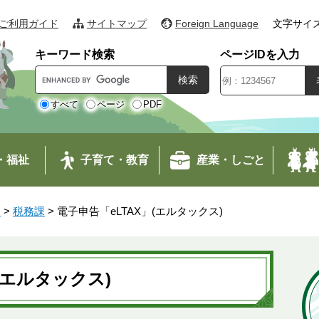
ご利用ガイド
サイトマップ
Foreign Language
文字サイ
キーワード検索
ページIDを入力
G
o
o
すべて
ページ
PDF
g
l
e
・福祉
子育て・教育
産業・しごと
カ
ス
タ
す
>
税務課
>
電子申告「eLTAX」(エルタックス)
ム
検
索
(エルタックス)