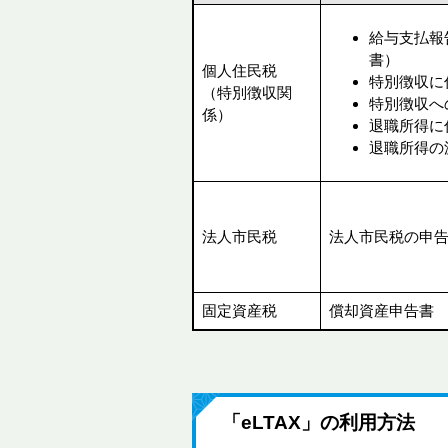
給与支払報
書）
個人住民税
特別徴収に
（特別徴収関
特別徴収へ
係）
退職所得に
退職所得の
法人市民税
法人市民税の申
固定資産税
償却資産申告書
「eLTAX」の利用方法