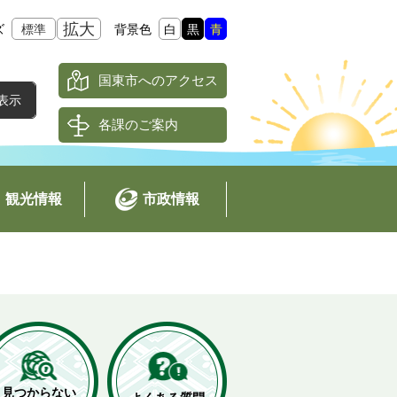
拡大
ズ
標準
背景色
白
黒
青
国東市へのアクセス
各課のご案内
観光情報
市政情報
見つからない