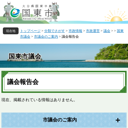
ペ
メ
ー
ニ
ジ
ュ
の
ー
先
を
トップページ
>
分類でさがす
>
市政情報
>
市政運営
>
議会
>
>
国東
頭
飛
市議会
>
市議会のご案内
>
議会報告会
で
ば
す
し
。
て
国東市議会
本
文
へ
本
文
議会報告会
現在、掲載されている情報はありません。
市議会のご案内