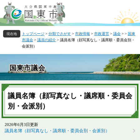
ペ
メ
ー
ニ
ジ
ュ
の
ー
先
を
トップページ
>
分類でさがす
>
市政情報
>
市政運営
>
議会
>
>
国東
頭
飛
市議会
>
議員の紹介
>
議員名簿（顔写真なし・議席順・委員会別・
で
ば
会派別）
す
し
。
て
本
国東市議会
文
へ
本
文
議員名簿（顔写真なし・議席順・委員会
別・会派別）
2026年6月3日更新
議員名簿（顔写真なし・議席順・委員会別・会派別）