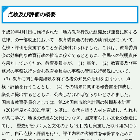
点検及び評価の概要
平成20年4月1日に施行された「地方教育行政の組織及び運営に関する
法律」の一部改正において、教育委員会の行政の執行状況について、
点検・評価を実施することが義務付けられました。これは、教育委員
会の効率的な教育行政の推進に役立てるとともに、住民への説明責任
を果たしていくため、教育委員会が、（1）毎年、（2）教育長及び事
務局の事務執行を含む教育委員会の事務の管理執行状況について、
（3）教育に関し学識経験を有する者の知見の活用を図りつつ、点
検・評価を行うこととし、（4）その結果に関する報告書を作成し、
議会に提出するとともに、公表しなければならないとされました。
国東市教育委員会としては、第2次国東市総合計画の後期基本計画
（2018年度から2021年度）を基に、次代を担う人材を育成し、だれも
が共に学び、地域の伝統を次代につなぎ、国東市らしい文化の創造に
向け、"歴史が息づく人と文化のまち"を目指し実施した取り組みにつ
いて、自己点検・評価を行い、評価内容の客観性を確保するために、