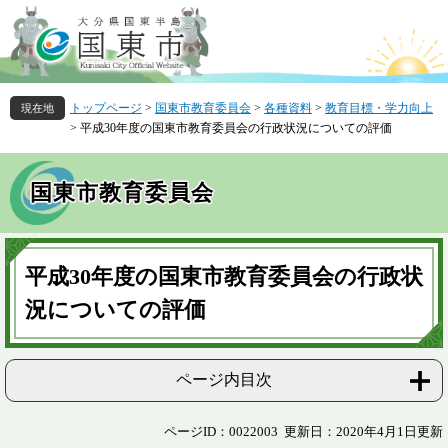
ペ
メ
ー
ニ
ジ
ュ
の
ー
先
を
トップページ
>
国東市教育委員会
>
各種資料
>
教育目標・学力向上
頭
飛
>
平成30年度の国東市教育委員会の行政状況についての評価
で
ば
す
し
。
て
国東市教育委員会
本
文
へ
本
文
平成30年度の国東市教育委員会の行政状
況についての評価
ページ内目次
ページID：0022003
更新日：2020年4月1日更新