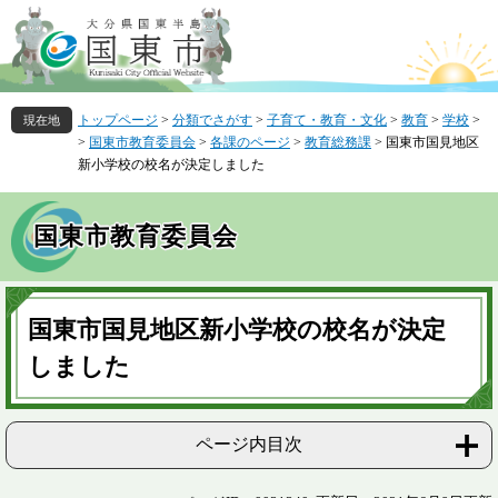
ペ
メ
ー
ニ
ジ
ュ
の
ー
先
を
トップページ
>
分類でさがす
>
子育て・教育・文化
>
教育
>
学校
>
頭
飛
>
国東市教育委員会
>
各課のページ
>
教育総務課
>
国東市国見地区
で
ば
新小学校の校名が決定しました
す
し
。
て
本
国東市教育委員会
文
へ
本
文
国東市国見地区新小学校の校名が決定
しました
ページ内目次