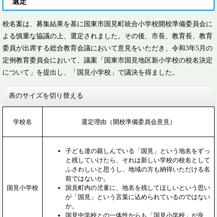
選定
校名案は、募集結果を基に国東市国見町統合小学校開校準備委員会に
よる慎重な協議の上、選定されました。その後、市長、教育長、教育
委員が出席する総合教育会議において意見をいただき、令和3年5月の
定例教育委員会において、議案「国東市国見地区新小学校の校名決定
について」を提出し、「国見小学校」で議決を得ました。
表のサイズを切り替える
学校名
選定理由（開校準備委員会意見）
子ども達の親しんでいる「国見」という地名をずっ
と残していけたら、それは新しい学校の校名として
ふさわしいと思うし、地域の方も納得いただける名
前ではないか。
国見小学校
国見町内の児童に、地名を残してほしいという思い
が「国見」という言葉に込められているのではない
か。
国見中学校との一体性からも「国見小学校」が良