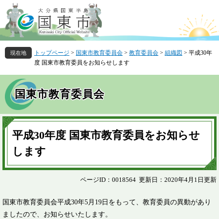
ペ
メ
ー
ニ
ジ
ュ
の
ー
先
を
トップページ
>
国東市教育委員会
>
教育委員会
>
組織図
>
平成30年
頭
飛
度 国東市教育委員をお知らせします
で
ば
す
し
。
て
国東市教育委員会
本
文
へ
本
文
平成30年度 国東市教育委員をお知らせ
します
ページID：0018564
更新日：2020年4月1日更新
国東市教育委員会平成30年5月19日をもって、教育委員の異動があり
ましたので、お知らせいたします。