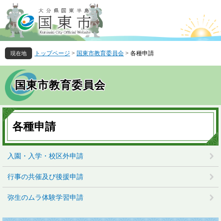
ペ
メ
ー
ニ
ジ
ュ
の
ー
先
を
トップページ
>
国東市教育委員会
>
各種申請
頭
飛
で
ば
す
し
国東市教育委員会
。
て
本
文
本
へ
文
各種申請
入園・入学・校区外申請
行事の共催及び後援申請
弥生のムラ体験学習申請