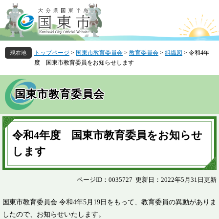
ペ
メ
ー
ニ
ジ
ュ
の
ー
先
を
トップページ
>
国東市教育委員会
>
教育委員会
>
組織図
>
令和4年
頭
飛
度 国東市教育委員をお知らせします
で
ば
す
し
。
て
国東市教育委員会
本
文
へ
本
文
令和4年度 国東市教育委員をお知らせ
します
ページID：0035727
更新日：2022年5月31日更新
国東市教育委員会 令和4年5月19日をもって、教育委員の異動がありま
したので、お知らせいたします。