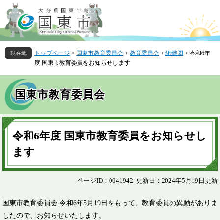
ペ
メ
ー
ニ
ジ
ュ
の
ー
先
を
トップページ
>
国東市教育委員会
>
教育委員会
>
組織図
>
令和6年
頭
飛
度 国東市教育委員をお知らせします
で
ば
す
し
。
て
国東市教育委員会
本
文
へ
本
文
令和6年度 国東市教育委員をお知らせし
ます
ページID：0041942
更新日：2024年5月19日更新
国東市教育委員会 令和6年5月19日をもって、教育委員の異動がありま
したので、お知らせいたします。