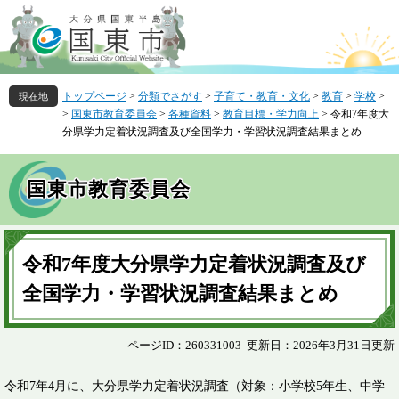
ペ
メ
ー
ニ
ジ
ュ
の
ー
先
を
トップページ
>
分類でさがす
>
子育て・教育・文化
>
教育
>
学校
>
頭
飛
>
国東市教育委員会
>
各種資料
>
教育目標・学力向上
>
令和7年度大
で
ば
分県学力定着状況調査及び全国学力・学習状況調査結果まとめ
す
し
。
て
本
国東市教育委員会
文
へ
本
文
令和7年度大分県学力定着状況調査及び
全国学力・学習状況調査結果まとめ
ページID：260331003
更新日：2026年3月31日更新
令和7年4月に、大分県学力定着状況調査（対象：小学校5年生、中学