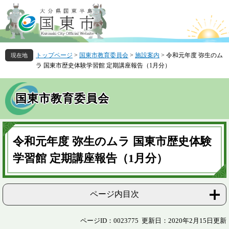
ペ
メ
ー
ニ
ジ
ュ
の
ー
先
を
トップページ
>
国東市教育委員会
>
施設案内
>
令和元年度 弥生のム
頭
飛
ラ 国東市歴史体験学習館 定期講座報告（1月分）
で
ば
す
し
。
て
国東市教育委員会
本
文
へ
本
文
令和元年度 弥生のムラ 国東市歴史体験
学習館 定期講座報告（1月分）
ページ内目次
ページID：0023775
更新日：2020年2月15日更新