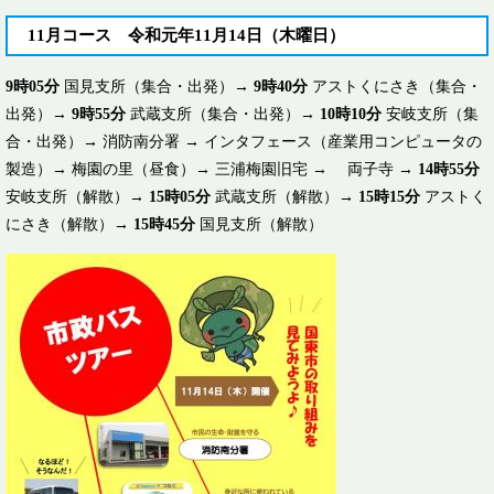
11月コース 令和元年11月14日（木曜日）
9時05分
国見支所（集合・出発）→
9時40分
アストくにさき（集合・
出発）→
9時55分
武蔵支所（集合・出発）→
10時10分
安岐支所（集
合・出発）→ 消防南分署 → インタフェース（産業用コンピュータの
製造）→ 梅園の里（昼食）→ 三浦梅園旧宅 → 両子寺 →
14時55分
安岐支所（解散）→
15時05分
武蔵支所（解散）→
15時15分
アストく
にさき（解散）→
15時45分
国見支所（解散）