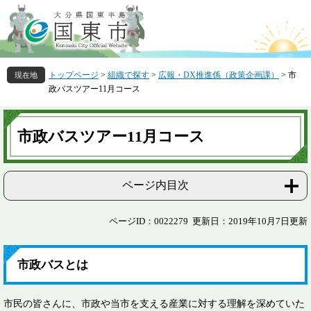
ペ
メ
ー
ニ
ジ
ュ
の
ー
先
を
トップページ
>
組織で探す
>
広報・DX推進係（政策企画課）
>
市
頭
飛
政バスツアー11月コース
で
ば
す
し
本
。
て
文
市政バスツアー11月コース
本
文
へ
ページ内目次
ページID：0022279
更新日：2019年10月7日更新
市政バスとは
市民の皆さんに、市政や当市を支える産業に対する理解を深めていた