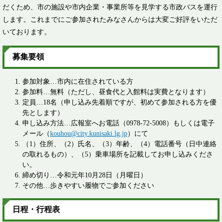
だくため、市の施設や市内企業・事業所等を見学する市政バスを運行
します。これまでにご参加されたみなさんからは大変ご好評をいただ
いております。
募集要領
参加対象…市内に在住されている方
参加料…無料（ただし、昼食代と入館料は実費となります）
定員…18名（申し込み先着順ですが、初めて参加される方を優
先とします）
申し込み方法…広報室へお電話（0978-72-5008）もしくは電子
メール（
kouhou@city.kunisaki.lg.jp
）にて
（1）住所、（2）氏名、（3）年齢、（4）電話番号（日中連絡
の取れるもの）、（5）乗車場所を記載してお申し込みくださ
い。
締め切り…令和元年10月28日（月曜日）
その他…歩きやすい履物でご参加ください
日程・行程表