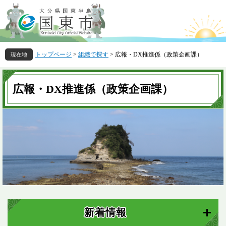
ペ
メ
ー
ニ
ジ
ュ
の
ー
先
を
トップページ
>
組織で探す
>
広報・DX推進係（政策企画課）
頭
飛
で
ば
本
す
し
文
広報・DX推進係（政策企画課）
。
て
本
文
へ
新着情報