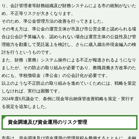
り、会計管理者等財務組織及び財務システムによる市の統制がないた
め、不正等リスクが大きくなります。
そのため、準公金管理方法の改善を行ってきました。
その考え方は、準公金の運営主体が市及び市公営企業と認められる場
合は公会計予算編入を、認められない場合は運営主体の公益性及び管
理能力を勘案して受託返上を検討し、さらに歳入歳出外現金編入の検
討を行うというものです。
また、財務（業務）システム操作による不正が報道されるようになり
ましたが、その防止の取り組みが必要であり、教職員働き方改革のた
めにも、学校徴収金（準公金）の公会計化が必要です。
以上のような不正防止の取り組みを進めていくためには、戦略を策定
しなければ、実行は困難です。
2024年度6月議会で、条例に現金等出納保管改善戦略を策定・実行す
る規定を追加しました。​
資金調達及び資金運用のリスク管理
市長は、資金調達及び資金運用の管理規程を整備するとともに、金融