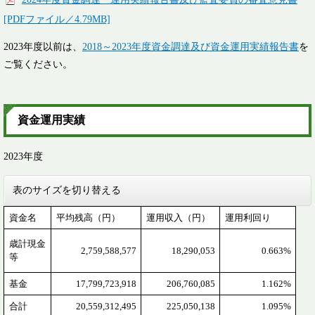
[PDFファイル／4.79MB]
2023年度以前は、
2018～2023年度資金調達及び資金運用実績報告書
​を
ご覧ください。
資金運用実績
2023年度
表のサイズを切り替える
資金名
平均残高（円）
運用収入（円）
運用利回り
歳計現金
2,759,588,577
18,290,053
0.663%
等
基金
17,799,723,918
206,760,085
1.162%
合計
20,559,312,495
225,050,138
1.095%