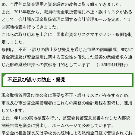
め、全庁的に資金運用と資金調達の改善に取り組んできました。
また、2013年度から、職員の現金取扱管理に不正・誤りリスクがある
として、会計課が現金取扱管理に関する会計管理ルールを定め、年1
回実地検査を行ってきました。
これらの取り組みを土台に、国東市資金リスクマネジメント条例を制
定しました。
条例は、不正 ・誤りの防止及び発見を通じた市民の信頼醸成、並びに
資金調達及び資金運用に関する安全性を優先した最善の業績追求を通
じた財政継続維持への貢献を目的としています。（2020年4月施行）​
​不正及び誤りの防止・発見
現金取扱管理及び準公金に重要な不正・誤りリスクが存在するため、
市長及び市公営企業管理者はこれらの業務の会計規程を整備し、運用
しています。
また、年1回の実地検査を行い、監査委員審査意見書を付した内部統
制報告書を議会に提出し、ホームページで公表しています。
準公金は担当課長又は学校長の統制による私預金口座で管理されてお