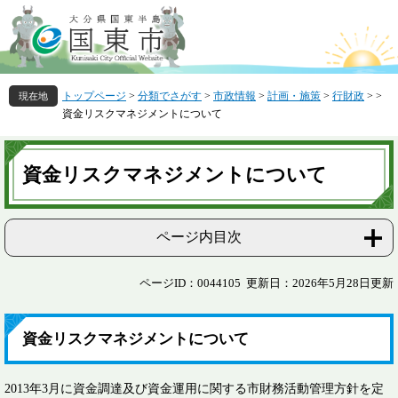
ペ
メ
ー
ニ
ジ
ュ
の
ー
先
を
トップページ
>
分類でさがす
>
市政情報
>
計画・施策
>
行財政
>
>
頭
飛
資金リスクマネジメントについて
で
ば
す
し
本
。
て
文
資金リスクマネジメントについて
本
文
へ
ページ内目次
ページID：0044105
更新日：2026年5月28日更新
資金リスクマネジメントについて
2013年3月に資金調達及び資金運用に関する市財務活動管理方針を定