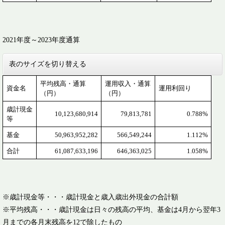
2021年度～2023年度通算
表のサイズを切り替える
平均残高・通算
運用収入・通算
資金名
運用利回り
（円）
（円）
歳計現金
10,123,680,914
79,813,781
0.788%
等
基金
50,963,952,282
566,549,244
1.112%
合計
61,087,633,196
646,363,025
1.058%
※歳計現金等・・・歳計現金と歳入歳出外現金の合計額
※平均残高・・・歳計現金は日々の残高の平均、基金は4月から翌年3
月までの各月末残高を12で除したもの