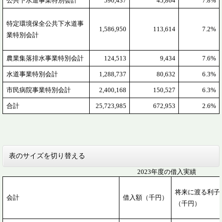
公共下水道事業特別会計
590,437
45,864
7.8%
特定環境保全公共下水道事
1,586,950
113,614
7.2%
業特別会計
農業集落排水事業特別会計
124,513
9,434
7.6%
水道事業特別会計
1,288,737
80,632
6.3%
市民病院事業特別会計
2,400,168
150,527
6.3%
合計
25,723,985
672,953
2.6%
表のサイズを切り替える
2023年度の借入実績
将来に渡る利子
会計
借入額（千円）
（千円）