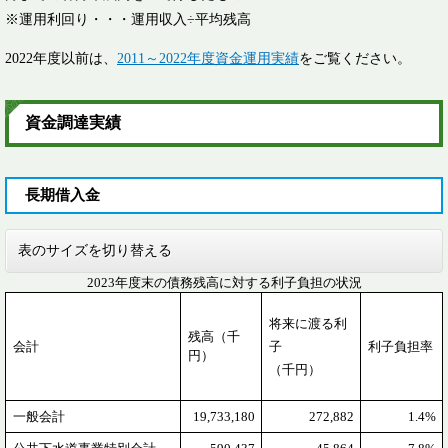
※運用利回り・・・運用収入÷平均残高
2022年度以前は、
2011～2022年度資金運用実績
をご覧ください。
資金調達実績
長期借入金
表のサイズを切り替える
2023年度末の債務残高に対する利子負担の状況
将来に渡る利
残高（千
会計
子
利子負担率
円）
（千円）
一般会計
19,733,180
272,882
1.4%