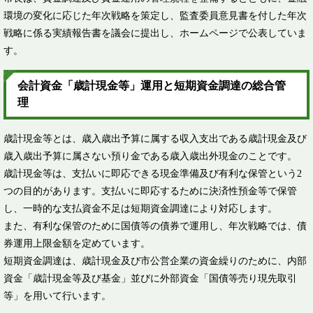
環境の変化に応じた年次戦略を策定し、監査委員意見書を付した年次
戦略に係る実績報告書を議会に提出し、ホームページで公表していま
す。
会計資金「歳計現金等」運用と短期資金調達の総合管
理
歳計現金等とは、歳入歳出予算に属する収入支出である歳計現金及び
歳入歳出予算に属さない預り金である歳入歳出外現金のことです。
歳計現金等は、支払いに即応できる現金準備及び有利な保管という2
つの目的があります。支払いに即応するために決済性預金等で保管
し、一時的な支払資金不足は短期資金調達により対応します。
また、有利な保管のために国債等の債券で運用し、年次戦略では、債
券運用上限金額を定めています。
短期資金調達は、歳計現金及び市公営企業の資金繰りのために、内部
資金「歳計現金等及び基金」並びに外部資金「国債等売り現先取引
等」を用いて行います。​