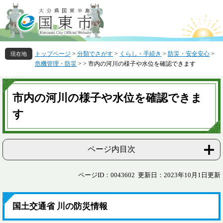
ペ
メ
ー
ニ
ジ
ュ
の
ー
先
を
トップページ
>
分類でさがす
>
くらし・手続き
>
防災・安全安心
>
頭
飛
危機管理・防災
>
>
市内の河川の様子や水位を確認できます
で
ば
す
し
本
。
て
文
市内の河川の様子や水位を確認できま
本
文
す
へ
ページ内目次
ページID：0043602
更新日：2023年10月1日更新
国土交通省 川の防災情報