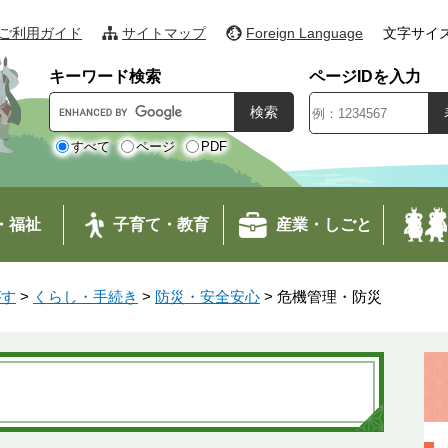
ご利用ガイド
サイトマップ
Foreign Language
文字サイ
キーワード検索
ページIDを入力
G
o
o
すべて
ページ
PDF
g
l
e
・福祉
子育て・教育
産業・しごと
カ
ス
タ
がす
>
くらし・手続き
>
防災・安全安心
>
危機管理・防災
ム
検
索