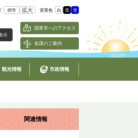
拡大
ズ
標準
背景色
白
黒
青
国東市へのアクセス
各課のご案内
観光情報
市政情報
関連情報