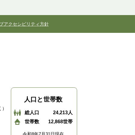
ブアクセシビリティ方針
人口と世帯数
く）
総人口
24,213人
世帯数
12,868世帯
令和8年7月31日現在