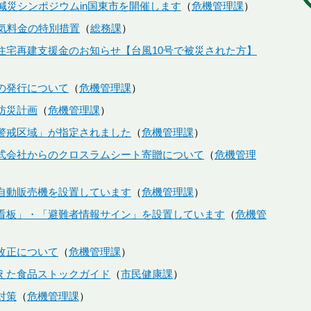
】減災シンポジウムin国東市を開催します
危機管理課
電気料金の特別措置
総務課
住宅再建支援金のお知らせ【台風10号で被災された方】
の発行について
危機管理課
防災計画
危機管理課
警戒区域」が指定されました
危機管理課
式会社からのクロスラムシート寄贈について
危機管理
自動販売機を設置しています
危機管理課
看板」・「避難者情報サイン」を設置しています
危機管
改正について
危機管理課
えた食品ストックガイド
市民健康課
対策
危機管理課