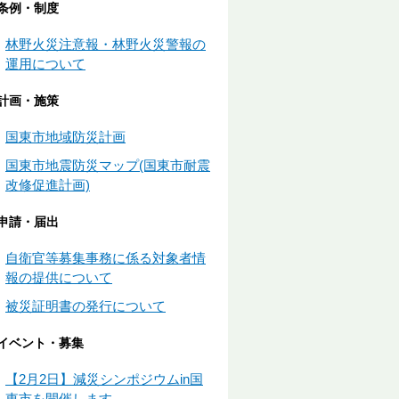
条例・制度
林野火災注意報・林野火災警報の
運用について
計画・施策
国東市地域防災計画
国東市地震防災マップ(国東市耐震
改修促進計画)
申請・届出
自衛官等募集事務に係る対象者情
報の提供について
被災証明書の発行について
イベント・募集
【2月2日】減災シンポジウムin国
東市を開催します