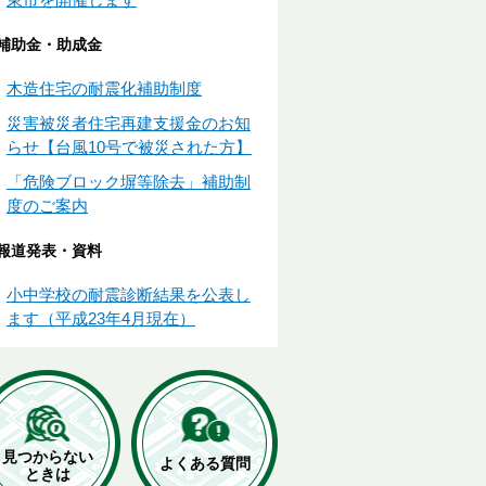
補助金・助成金
木造住宅の耐震化補助制度
災害被災者住宅再建支援金のお知
らせ【台風10号で被災された方】
「危険ブロック塀等除去」補助制
度のご案内
報道発表・資料
小中学校の耐震診断結果を公表し
ます（平成23年4月現在）
見つからない
よくある質問
ときは