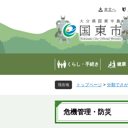
ペ
メ
ー
ニ
本文へ
ジ
ュ
の
ー
先
を
頭
飛
で
ば
す
し
。
て
本
くらし・手続き
健康
文
へ
トップページ
>
分類でさ
本
文
危機管理・防災