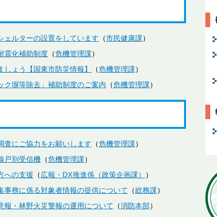
シェルターの設置をしています
市民健康課
耐震化補助制度
危機管理課
ましょう【国東市防災情報】
危機管理課
ック塀等除去」補助制度のご案内
危機管理課
調査にご協力をお願いします
危機管理課
線戸別受信機
危機管理課
方への支援
広報・DX推進係（政策企画課）
集事務に係る対象者情報の提供について
総務課
意報・林野火災警報の運用について
消防本部