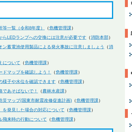
所等一覧（令和8年度）
危機管理課
からLEDランプへの交換には注意が必要です
消防本部
オン蓄電池使用製品による発火事故に注意しましょう
消
えについて
危機管理課
ードマップを確認しよう！
危機管理課
の様子や水位を確認できます
危機管理課
路であそばないで！
農林水産課
防災マップ(国東市耐震改修促進計画)
危機管理課
）を発見した場合の対応について
危機管理課
ル飛来時の行動について
危機管理課