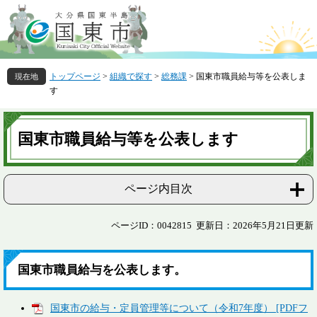
ペ
メ
ー
ニ
ジ
ュ
の
ー
先
を
トップページ
>
組織で探す
>
総務課
>
国東市職員給与等を公表しま
頭
飛
す
で
ば
す
し
本
。
て
文
国東市職員給与等を公表します
本
文
へ
ページ内目次
ページID：0042815
更新日：2026年5月21日更新
国東市職員給与を公表します。
国東市の給与・定員管理等について（令和7年度） [PDFフ