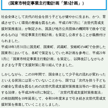
（国東市特定事業主行動計画「第5計画」）
社会全体として次代の社会を担う子どもが健やかに生まれ、かつ、育
成させていく環境の整備を図るため、平成15年7月に「次世代育成支
援対策推進法」が制定され、国及び地方公共団体の機関等で政令で定
めるものは「特定事業主行動計画」を策定し公表することが義務付け
られました。
平成18年3月31日に国見町、国東町、武蔵町、安岐町の4町で合併した
国東市においても、各町で策定をしていた本計画を参考に、平成21年
1月に「国東市特定事業主行動計画」を策定し、以降改訂しながらさ
まざまな子育て支援対策に取り組んできました。
しかしながら、この10年間で、国全体として少子化の流れが変わった
といえる状況には至っていないことから、国では「次代を担う子ども
の健全な育成を図るための次世代育成支援対策推進法等の一部を改正
する法律」を平成26年4月に制定し、「次世代育成支援対策推進法」
の有効期間を10年延長して、令和16年度末まで引き続き次世代育成支
援対策を推進していくこととしました。