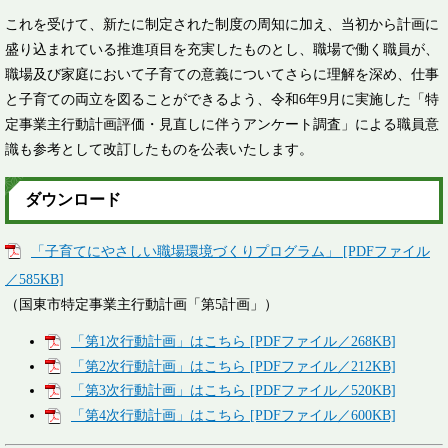
これを受けて、新たに制定された制度の周知に加え、当初から計画に
盛り込まれている推進項目を充実したものとし、職場で働く職員が、
職場及び家庭において子育ての意義についてさらに理解を深め、仕事
と子育ての両立を図ることができるよう、令和6年9月に実施した「特
定事業主行動計画評価・見直しに伴うアンケート調査」による職員意
識も参考として改訂したものを公表いたします。
ダウンロード
「子育てにやさしい職場環境づくりプログラム」 [PDFファイル
／585KB]
（国東市特定事業主行動計画「第5計画」）
「第1次行動計画」はこちら [PDFファイル／268KB]
「第2次行動計画」はこちら [PDFファイル／212KB]
「第3次行動計画」はこちら [PDFファイル／520KB]
「第4次行動計画」はこちら [PDFファイル／600KB]