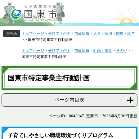
ペ
メ
ー
ニ
ジ
ュ
の
ー
先
を
トップページ
>
分類でさがす
>
市政情報
>
人事・採用
>
制度・給与
頭
飛
>
>
国東市特定事業主行動計画
で
ば
す
し
トップページ
>
分類でさがす
>
市政情報
>
計画・施策
>
その他
>
>
。
て
国東市特定事業主行動計画
本
文
本
へ
文
国東市特定事業主行動計画
ページ内目次
ページID：0042047
更新日：2026年6月30日更新
子育てにやさしい職場環境づくりプログラム