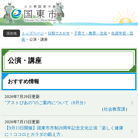
ペ
メ
ー
ニ
ジ
ュ
の
ー
先
を
トップページ
>
分類でさがす
>
子育て・教育・文化
>
生涯学習・芸
頭
飛
術
>
公演・講座
で
ば
す
し
本
。
て
文
公演・講座
本
文
へ
おすすめ情報
2026年7月29日更新
”アストぴあの”のご案内について（8月分）
社会教育課
2026年7月15日更新
【9月13日開催】国東市市制20周年記念文化公演「楽しく健康
に！ココロとカラダの鍛え方」