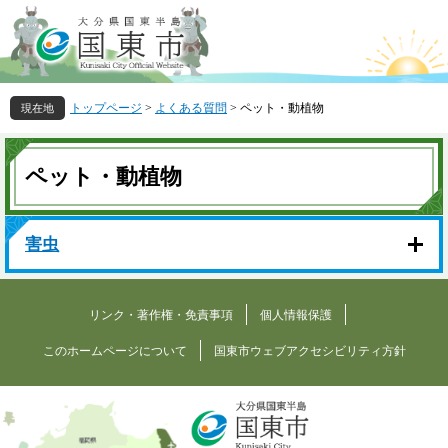
ペ
メ
ー
ニ
ジ
ュ
の
ー
先
を
トップページ
>
よくある質問
>
ペット・動植物
頭
飛
で
ば
本
す
し
文
ペット・動植物
。
て
本
文
へ
害虫
リンク・著作権・免責事項
個人情報保護
このホームページについて
国東市ウェブアクセシビリティ方針