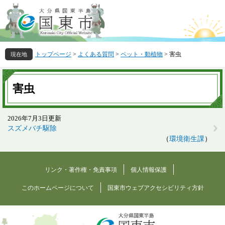
ペ
メ
ー
ニ
ジ
ュ
の
ー
先
を
トップページ
>
よくある質問
>
ペット・動植物
>
害虫
頭
飛
で
ば
本
す
し
文
害虫
。
て
本
文
2026年7月3日更新
へ
スズメバチ駆除
環境衛生課
リンク・著作権・免責事項
個人情報保護
このホームページについて
国東市ウェブアクセシビリティ方針