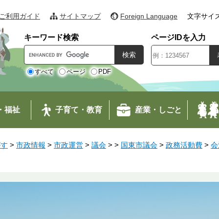
ご利用ガイド
サイトマップ
Foreign Language
文字サイ
キーワード検索
ページIDを入力
G
o
o
すべて
ページ
PDF
g
l
e
・福祉
子育て・教育
産業・しごと
カ
ス
タ
がす
>
市政情報
>
市政運営
>
議会
>
>
国東市議会
>
政務活動費
>
会
ム
検
索