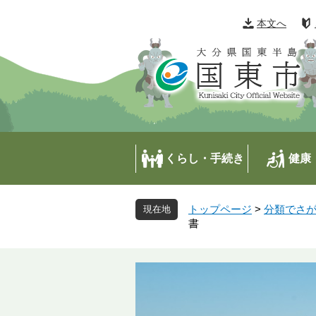
ペ
メ
ー
ニ
本文へ
ジ
ュ
の
ー
先
を
頭
飛
で
ば
す
し
。
て
本
くらし・手続き
健康
文
へ
トップページ
>
分類でさ
書