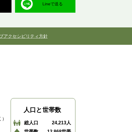
Lineで送る
ブアクセシビリティ方針
人口と世帯数
く）
総人口
24,213人
世帯数
12,868世帯