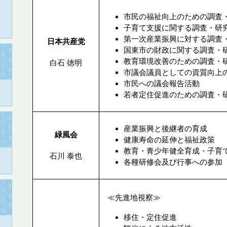
市民の福祉向上のための調査
子育て支援に関する調査・研
第一次産業振興に対する調査
日本共産党
国東市の財政に関する調査・
教育環境改善のための調査・
白石 徳明
市議会議員としての資質向上
市民への議会報告活動
若者定住促進のための調査・
産業振興と後継者の育成
緑風会
健康寿命の延伸と福祉政策
教育・青少年健全育成・子育
石川 泰也
各種研修会及び行事への参加
≪先進地視察≫
移住・定住促進