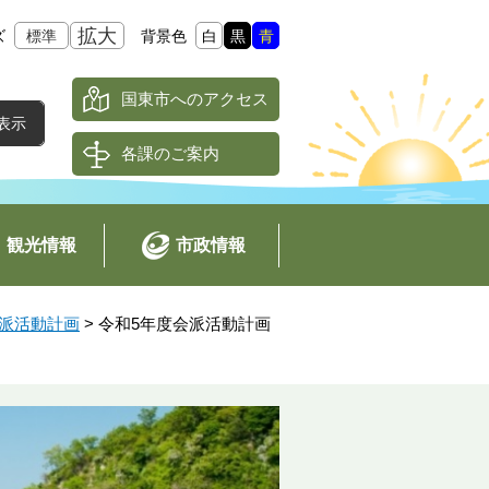
拡大
ズ
標準
背景色
白
黒
青
国東市へのアクセス
各課のご案内
観光情報
市政情報
派活動計画
>
令和5年度会派活動計画