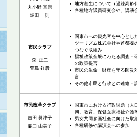
地方創生について（過疎高齢
丸小野 宣康
各種地方議員研究会や、講演
堀田 一則
国東市への観光客を中心とし
ツーリズム株式会社や首都圏
市民クラブ
つなぐ取組み
福祉政策全般にわたる調査・
森 正二
の政策提言
萱島 祥彦
市民の生命・財産を守る防災
言
その他市民と行政との連絡・
市民改革クラブ
国東市における行政課題（人
興、教育、保健医療福祉介護
吉田 眞津子
男女共同参画社会に向けた取
各種研修や講演会への参加
瀧口 由美子