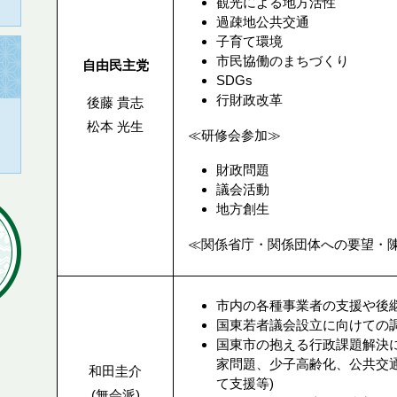
観光による地方活性
過疎地公共交通
子育て環境
市民協働のまちづくり
自由民主党
SDGs
行財政改革
後藤 貴志
松本 光生
≪研修会参加≫
財政問題
議会活動
地方創生
≪関係省庁・関係団体への要望・
市内の各種事業者の支援や後
国東若者議会設立に向けての
国東市の抱える行政課題解決
家問題、少子高齢化、公共交
和田圭介
て支援等)
(無会派)