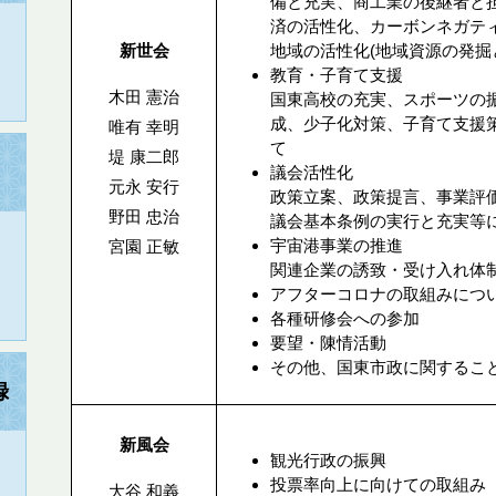
備と充実、商工業の後継者と
済の活性化、カーボンネガティ
新世会
地域の活性化(地域資源の発掘
教育・子育て支援
木田 憲治
国東高校の充実、スポーツの
成、少子化対策、子育て支援
唯有 幸明
て
堤 康二郎
議会活性化
元永 安行
政策立案、政策提言、事業評
野田 忠治
議会基本条例の実行と充実等
宇宙港事業の推進
宮園 正敏
関連企業の誘致・受け入れ体
アフターコロナの取組みにつ
​各種研修会への参加
要望・陳情活動
その他、国東市政に関するこ
録
新風会
観光行政の振興
投票率向上に向けての取組み
大谷 和義