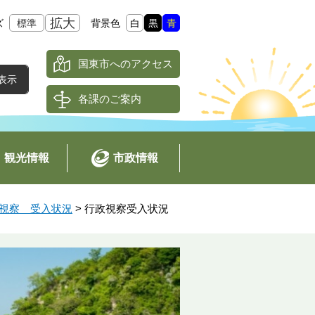
拡大
ズ
標準
背景色
白
黒
青
国東市へのアクセス
各課のご案内
観光情報
市政情報
視察 受入状況
>
行政視察受入状況