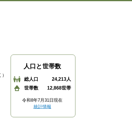
人口と世帯数
く）
総人口
24,213人
世帯数
12,868世帯
令和8年7月31日現在
統計情報