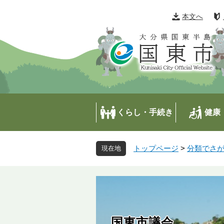
ペ
メ
ー
ニ
本文へ
ジ
ュ
の
ー
先
を
頭
飛
で
ば
す
し
。
て
本
くらし・手続き
健康
文
へ
トップページ
>
分類でさ
国東市議会