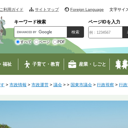
ご利用ガイド
サイトマップ
Foreign Language
文字サイ
キーワード検索
ページIDを入力
G
o
o
すべて
ページ
PDF
g
l
e
・福祉
子育て・教育
産業・しごと
カ
ス
タ
がす
>
市政情報
>
市政運営
>
議会
>
>
国東市議会
>
行政視察
>
行政
ム
検
索