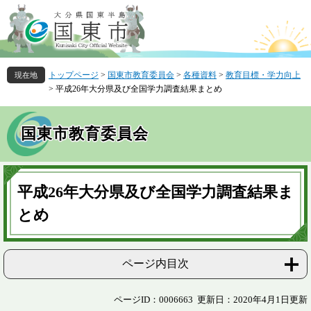
ペ
メ
ー
ニ
ジ
ュ
の
ー
先
を
トップページ
>
国東市教育委員会
>
各種資料
>
教育目標・学力向上
頭
飛
>
平成26年大分県及び全国学力調査結果まとめ
で
ば
す
し
。
て
国東市教育委員会
本
文
へ
本
文
平成26年大分県及び全国学力調査結果ま
とめ
ページ内目次
ページID：0006663
更新日：2020年4月1日更新