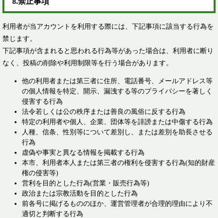
8.禁止事項 ​
利用者が当アカウントを利用する際には、下記事項に該当する行為を
禁じます。
下記事項が含まれると思われる行為等があった場合は、利用者に断り
なく、投稿の削除や利用制限等を行う場合があります。
他の利用者または第三者に住所、電話番号、メールアドレス等
の個人情報を特定、開示、漏洩する等のプライバシーを著しく
侵害する行為
法令若しくは公の秩序または善良の風俗に反する行為
特定の利用者や個人、企業、団体等を誹謗または中傷する行為
人種、信条、性別等について差別し、または差別を助長させる
行為
虚偽や事実と異なる情報を掲載する行為
本市、利用者本人または第三者の権利を侵害する行為(知的財産
権の侵害等)
営利を目的とした行為(営業・販売行為等)
政治または宗教活動を目的とした行為
前各号に掲げるもののほか、運営管理者が合理的理由により不
適切と判断する行為