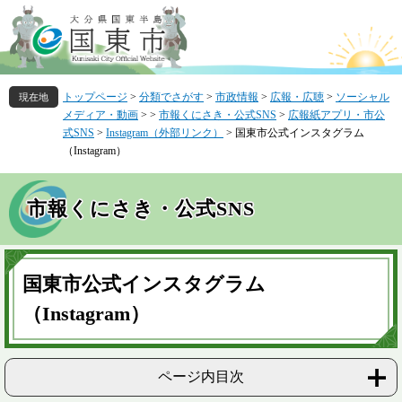
ペ
メ
ー
ニ
ジ
ュ
の
ー
先
を
トップページ
>
分類でさがす
>
市政情報
>
広報・広聴
>
ソーシャル
頭
飛
メディア・動画
>
>
市報くにさき・公式SNS
>
広報紙アプリ・市公
で
ば
式SNS
>
Instagram（外部リンク）
>
国東市公式インスタグラム
す
し
（Instagram）
。
て
本
文
市報くにさき・公式SNS
へ
本
文
国東市公式インスタグラム
（Instagram）
ページ内目次