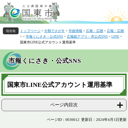
ペ
メ
ー
ニ
ジ
ュ
の
ー
先
を
トップページ
>
分類でさがす
>
市政情報
>
広報・広聴
>
広報・広聴
頭
飛
>
>
市報くにさき・公式SNS
>
広報紙アプリ・市公式SNS
>
LINE
>
で
ば
国東市LINE公式アカウント運用基準
す
し
。
て
本
市報くにさき・公式SNS
文
へ
本
文
国東市LINE公式アカウント運用基準
ページ内目次
ページID：0036612
更新日：2024年4月1日更新