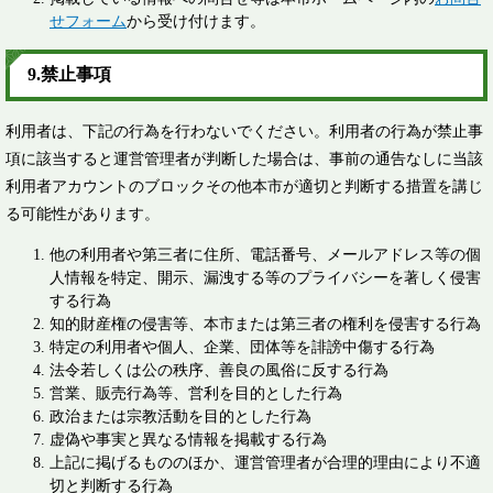
せフォーム
から受け付けます。
9.禁止事項
利用者は、下記の行為を行わないでください。利用者の行為が禁止事
項に該当すると運営管理者が判断した場合は、事前の通告なしに当該
利用者アカウントのブロックその他本市が適切と判断する措置を講じ
る可能性があります。
他の利用者や第三者に住所、電話番号、メールアドレス等の個
人情報を特定、開示、漏洩する等のプライバシーを著しく侵害
する行為
知的財産権の侵害等、本市または第三者の権利を侵害する行為
特定の利用者や個人、企業、団体等を誹謗中傷する行為
法令若しくは公の秩序、善良の風俗に反する行為
営業、販売行為等、営利を目的とした行為
政治または宗教活動を目的とした行為
虚偽や事実と異なる情報を掲載する行為
上記に掲げるもののほか、運営管理者が合理的理由により不適
切と判断する行為