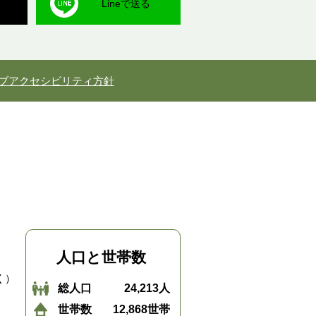
Lineで送る
ブアクセシビリティ方針
人口と世帯数
く）
総人口
24,213人
世帯数
12,868世帯