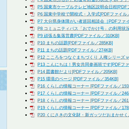
P5 国東市ケーブルテレビ地区説明会日程[PDFフ
P6 国東中学校で開校式・入学式[PDFファイル／3
P7 大分県身体障がい者巡回相談会［PDFファイ
P8 コミュニティバス「おでかけ号」の利用状況 [
P9 頑張る集落営農[PDFファイル／310KB]
P10 まちの話題[PDFファイル／285KB]
P11 まちの話題[PDFファイル／274KB]
P12 こころをつなぐまちづくり 人権シリーズ vol.
P13 こんにちは！男女共同参画班です[PDFファイ
P14 図書館だより[PDFファイル／205KB]
P15 環境のページ [PDFファイル／354KB]
P16 くらしの情報コーナー [PDFファイル／193
P17 くらしの情報コーナー [PDFファイル／246
P18 くらしの情報コーナー [PDFファイル／261
P19 くらしの情報コーナー [PDFファイル／178
P20 くにさきの文化財・新ガッツだおまかせくん 