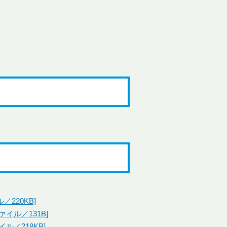
220KB]
イル／131B]
ル／218KB]