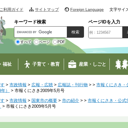
ご利用ガイド
サイトマップ
Foreign Language
文字サイ
キーワード検索
ページIDを入力
G
o
o
すべて
ページ
PDF
g
l
e
・福祉
子育て・教育
産業・しごと
カ
ス
タ
がす
>
市政情報
>
広報・広聴
>
広報誌・刊行物
>
>
市報くにさき・公
ム
9年）
>
市報くにさき2009年5月号
検
索
がす
>
市政情報
>
国東市の概要
>
市の紹介
>
>
市報くにさき・公式S
）
>
市報くにさき2009年5月号