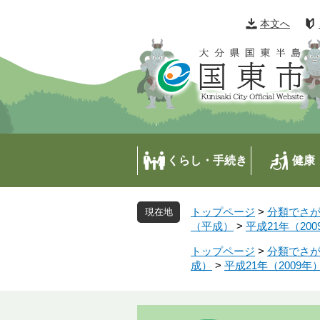
ペ
メ
ー
ニ
本文へ
ジ
ュ
の
ー
先
を
頭
飛
で
ば
す
し
。
て
本
くらし・手続き
健康
文
へ
トップページ
>
分類でさ
（平成）
>
平成21年（200
トップページ
>
分類でさ
成）
>
平成21年（2009年