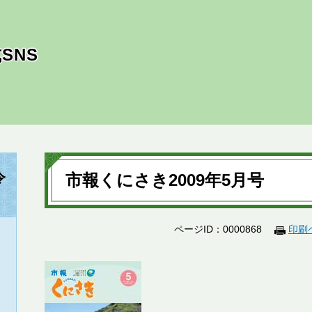
SNS
本
文
令
市報くにさき2009年5月号
ページID：0000868
印刷