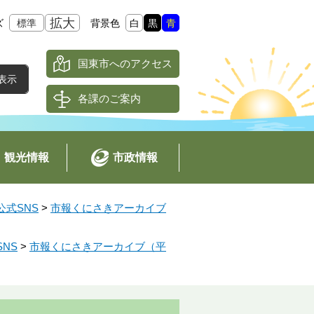
拡大
ズ
標準
背景色
白
黒
青
国東市へのアクセス
各課のご案内
観光情報
市政情報
式SNS
>
市報くにさきアーカイブ
NS
>
市報くにさきアーカイブ（平