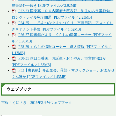
農振除外手続き [PDFファイル／2.02MB]
P22-23 国東高ＪＲＣ内閣府大臣表彰、弥生のムラ雛節句、
ロングトレイル完全開通 [PDFファイル／2.23MB]
P24-25 こころをつなぐまちづくり、市長日記、アストくに
さきテナント募集 [PDFファイル／1.62MB]
P26-27 図書館だより、くらしの情報コーナー [PDFファイ
ル／1.98MB]
P28-29 くらしの情報コーナー、求人情報 [PDFファイル／
1.13MB]
P30-31 休日当番医、お誕生・おくやみ、市営住宅ほか
[PDFファイル／1.33MB]
P32【裏表紙】修正鬼会、落語・マジックショー、おまかせ
くんほか [PDFファイル／1.43MB]
ウェブブック
市報「くにさき」2015年2月号ウェブブック