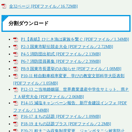
全32ページ [PDFファイル／16.72MB]
分割ダウンロード
P1【表紙】ひじき漁は家族を繋ぐ [PDFファイル／1.34MB]
P2-3 国東市駅伝競走大会 [PDFファイル／2.72MB]
P4-5 消防団出初式 [PDFファイル／2.13MB]
P6-7 消防団員募集 [PDFファイル／2.39MB]
P8-9 国東市長選挙のお知らせ [PDFファイル／1.08MB]
P10-11 軽自動車税率変更、学びの教室文部科学大臣表彰
[PDFファイル／1.05MB]
P12-13 ご当地婚姻届、世界農業遺産中学生サミット、県Ｐ
ＴＡ研究大会 [PDFファイル／2.06MB]
P14-15 減塩キャンペーン報告、新庁舎建設インフォ [PDF
ファイル／1.34MB]
P16-17 まちの話題 [PDFファイル／1.09MB]
P18-19 まちの話題プラス [PDFファイル／2.2MB]
P20-21 粗大ごみ収集制度変更、ジャンボタニシ被害防止、