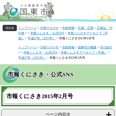
ペ
メ
ー
ニ
ジ
ュ
の
ー
先
を
トップページ
>
分類でさがす
>
市政情報
>
広報・広聴
>
広報誌・刊
頭
飛
行物
>
>
市報くにさき・公式SNS
>
市報くにさきアーカイブ（平
で
ば
成）
>
平成27年（2015年）
>
市報くにさき2015年2月号
す
し
。
て
トップページ
>
分類でさがす
>
市政情報
>
国東市の概要
>
市の紹介
本
>
>
市報くにさき・公式SNS
>
市報くにさきアーカイブ（平成）
>
文
平成27年（2015年）
>
市報くにさき2015年2月号
へ
市報くにさき・公式SNS
本
文
市報くにさき2015年2月号
ページ内目次