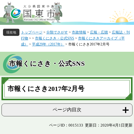
ペ
メ
ー
ニ
ジ
ュ
の
ー
先
を
トップページ
>
分類でさがす
>
市政情報
>
広報・広聴
>
広報誌・刊
頭
飛
行物
>
>
市報くにさき・公式SNS
>
市報くにさきアーカイブ（平
で
ば
成）
>
平成29年（2017年）
>
市報くにさき2017年2月号
す
し
。
て
本
市報くにさき・公式SNS
文
へ
本
文
市報くにさき2017年2月号
ページ内目次
ページID：0015133
更新日：2020年4月1日更新