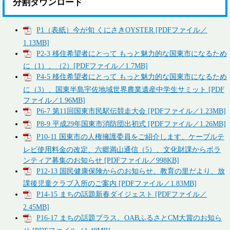
分割ダウンロード
P1（表紙）今が旬 くにさきOYSTER [PDFファイル／
1.13MB]
P2-3 移住希望者にとって もっと魅力的な国東市になるため
に（1）、（2）[PDFファイル／1.7MB]
P4-5 移住希望者にとって もっと魅力的な国東市になるため
に（3）、国東半島宇佐地域世界農業遺産中学生サミット [PDF
ファイル／1.96MB]
P6-7 第11回国東市民駅伝競走大会 [PDFファイル／1.23MB]
P8-9 平成29年国東市消防団出初式 [PDFファイル／1.26MB]
P10-11 国東市の人権擁護委員をご紹介します、ケーブルテ
レビ使用料金の改定、六郷満山通信（5）、文化財課からボラ
ンティア募集のお知らせ [PDFファイル／998KB]
P12-13 国民健康保険からのお知らせ、教育の里だより、放
課後児童クラブ入所のご案内 [PDFファイル／1.83MB]
P14-15 まちの話題新春ダイジェスト [PDFファイル／
2.45MB]
P16-17 まちの話題プラス、OABふるさとCM大賞のお知ら