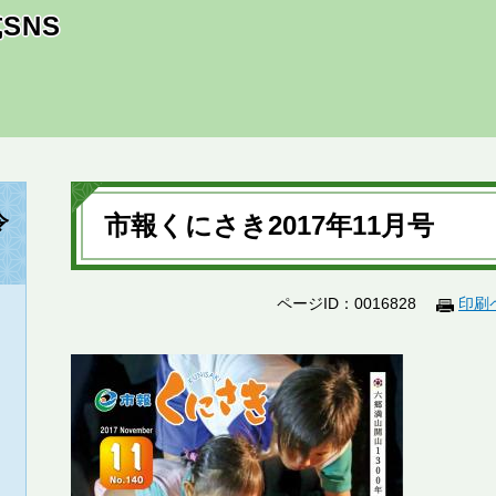
SNS
本
文
令
市報くにさき2017年11月号
ページID：0016828
印刷