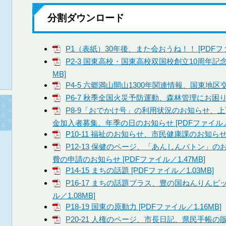
分割ダウンロード
P1（表紙）30年後、また会おうね！！ [PDFファ
P2-3 国東高校・国東高校双国校創立10周年記念
MB]
P4-5 六郷満山開山1300年関連情報、国東地区交通
P6-7 秋季全国火災予防運動、森林管理にお困りの
P8-9「おでかけ号」の利用状況のお知らせ、
金加入者募集、年季の日のお知らせ [PDFファイル／1
P10-11 福祉のお知らせ、市民健康課のお知らせ [
P12-13 保健のページ、「あんしんバトン」
費の申請のお知らせ [PDFファイル／1.47MB]
P14-15 まちの話題 [PDFファイル／1.03MB]
P16-17 まちの話題プラス、豊の国ねんりんピ
ル／1.08MB]
P18-19 国東の原動力 [PDFファイル／1.16MB]
P20-21 人権のページ、市長日記、県民手帳の販売