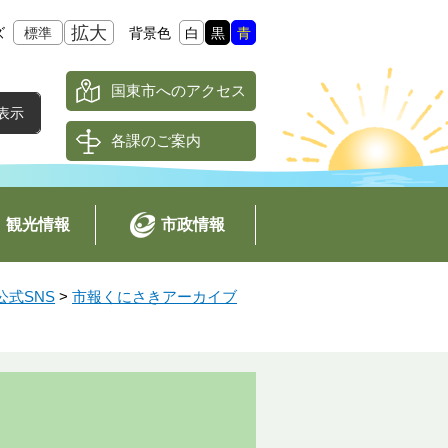
拡大
ズ
標準
背景色
白
黒
青
国東市へのアクセス
各課のご案内
観光情報
市政情報
式SNS
>
市報くにさきアーカイブ