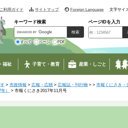
ご利用ガイド
サイトマップ
Foreign Language
文字サイ
キーワード検索
ページIDを入力
G
o
o
すべて
ページ
PDF
g
l
e
・福祉
子育て・教育
産業・しごと
カ
ス
タ
がす
>
市政情報
>
広報・広聴
>
広報誌・刊行物
>
>
市報くにさき・公
ム
7年）
>
市報くにさき2017年11月号
検
索