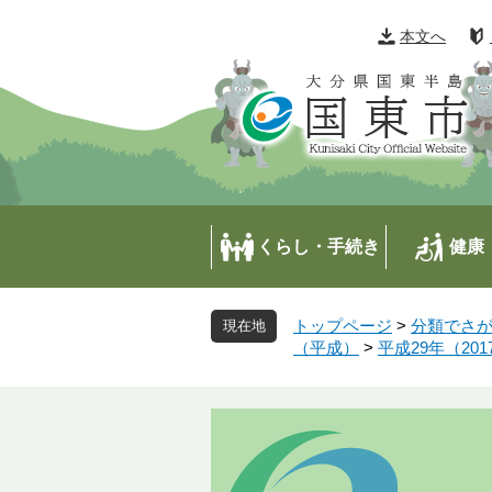
ペ
メ
ー
ニ
本文へ
ジ
ュ
の
ー
先
を
頭
飛
で
ば
す
し
。
て
本
くらし・手続き
健康
文
へ
トップページ
>
分類でさ
（平成）
>
平成29年（201