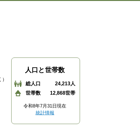
人口と世帯数
く）
総人口
24,213人
世帯数
12,868世帯
令和8年7月31日現在
統計情報