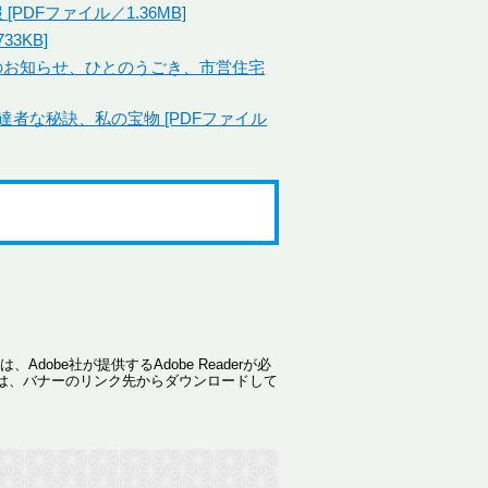
PDFファイル／1.36MB]
33KB]
税のお知らせ、ひとのうごき、市営住宅
達者な秘訣、私の宝物 [PDFファイル
dobe社が提供するAdobe Readerが必
ない方は、バナーのリンク先からダウンロードして