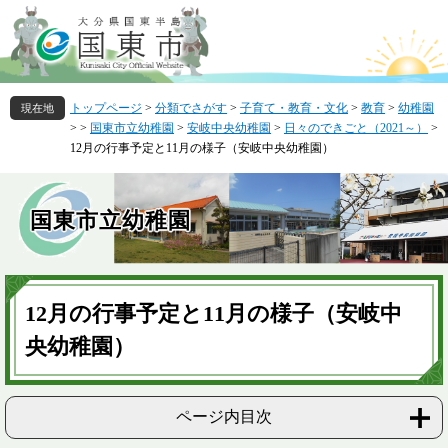
ペ
メ
ー
ニ
ジ
ュ
の
ー
先
を
トップページ
>
分類でさがす
>
子育て・教育・文化
>
教育
>
幼稚園
頭
飛
>
>
国東市立幼稚園
>
安岐中央幼稚園
>
日々のできごと（2021～）
>
で
ば
12月の行事予定と11月の様子（安岐中央幼稚園）
す
し
。
て
本
国東市立幼稚園
文
へ
本
文
12月の行事予定と11月の様子（安岐中
央幼稚園）
ページ内目次