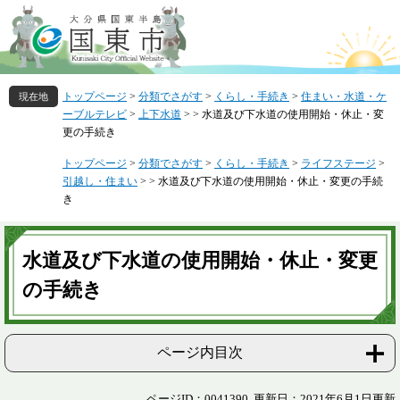
ペ
メ
ー
ニ
ジ
ュ
の
ー
先
を
トップページ
>
分類でさがす
>
くらし・手続き
>
住まい・水道・ケ
頭
飛
ーブルテレビ
>
上下水道
>
>
水道及び下水道の使用開始・休止・変
で
ば
更の手続き
す
し
。
て
トップページ
>
分類でさがす
>
くらし・手続き
>
ライフステージ
>
本
引越し・住まい
>
>
水道及び下水道の使用開始・休止・変更の手続
文
き
へ
本
文
水道及び下水道の使用開始・休止・変更
の手続き
ページ内目次
ページID：0041390
更新日：2021年6月1日更新