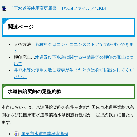
「下水道等使用変更届書」 [Wordファイル／42KB]
関連ページ
支払方法…
各種料金はコンビニエンスストアでの納付ができま
す
押印廃止…
水道及び下水道に関する申請書等の押印の廃止につ
いて
井戸水等の使用人数に変更が生じたときは必ず届出をしてくだ
さい。
水道供給契約の定型約款
本市においては、水道供給契約の条件を定めた国東市水道事業給水条
例ならびに国東市水道事業給水条例施行規程が「定型約款」に当たり
ます。
国東市水道事業給水条例