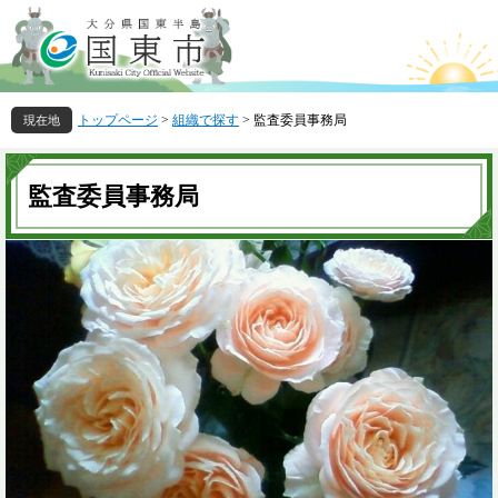
ペ
メ
ー
ニ
ジ
ュ
の
ー
先
を
トップページ
>
組織で探す
>
監査委員事務局
頭
飛
で
ば
本
す
し
文
監査委員事務局
。
て
本
文
へ