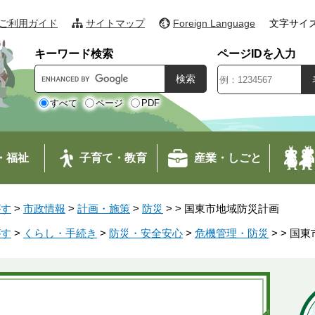
ご利用ガイド
サイトマップ
Foreign Language
文字サイ
キーワード検索
ページIDを入力
G
o
o
すべて
ページ
PDF
g
l
e
・福祉
子育て・教育
産業・しごと
カ
ス
タ
がす
>
市政情報
>
計画・施策
>
防災
>
>
国東市地域防災計画
ム
検
がす
>
くらし・手続き
>
防災・安全安心
>
危機管理・防災
>
>
国東
索