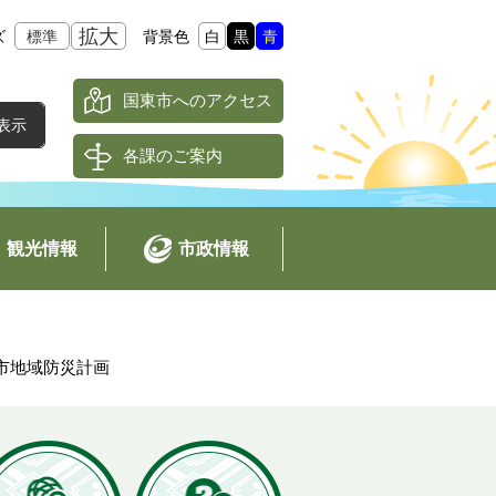
拡大
ズ
標準
背景色
白
黒
青
国東市へのアクセス
各課のご案内
観光情報
市政情報
市地域防災計画