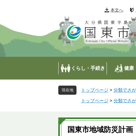
ペ
メ
ー
ニ
本文へ
ジ
ュ
の
ー
先
を
頭
飛
で
ば
す
し
。
て
本
くらし・手続き
健康
文
へ
トップページ
>
分類でさ
トップページ
>
分類でさ
本
文
国東市地域防災計画